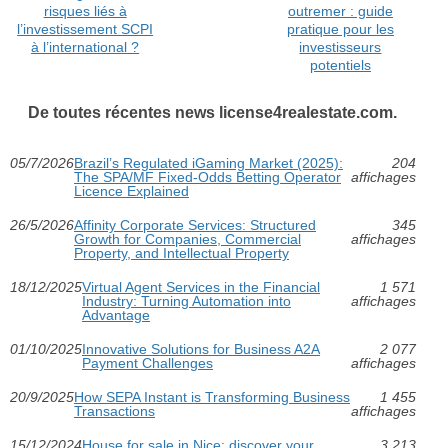
risques liés à
outremer : guide
l’investissement SCPI
pratique pour les
à l’international ?
investisseurs
potentiels
De toutes récentes news license4realestate.com.
05/7/2026
Brazil’s Regulated iGaming Market (2025):
204
The SPA/MF Fixed‑Odds Betting Operator
affichages
Licence Explained
26/5/2026
Affinity Corporate Services: Structured
345
Growth for Companies, Commercial
affichages
Property, and Intellectual Property
18/12/2025
Virtual Agent Services in the Financial
1 571
Industry: Turning Automation into
affichages
Advantage
01/10/2025
Innovative Solutions for Business A2A
2 077
Payment Challenges
affichages
20/9/2025
How SEPA Instant is Transforming Business
1 455
Transactions
affichages
15/12/2024
House for sale in Nice: discover your
3 213