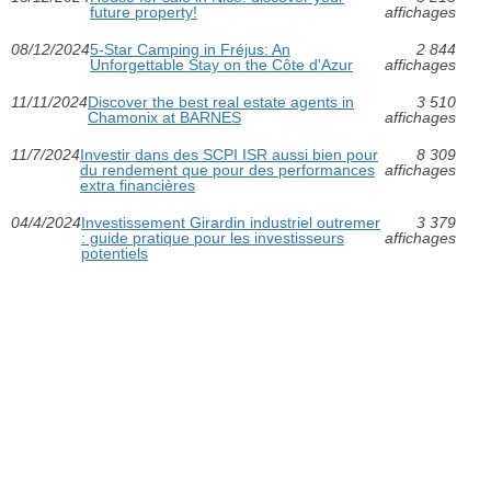
future property!
affichages
08/12/2024
5-Star Camping in Fréjus: An
2 844
Unforgettable Stay on the Côte d'Azur
affichages
11/11/2024
Discover the best real estate agents in
3 510
Chamonix at BARNES
affichages
11/7/2024
Investir dans des SCPI ISR aussi bien pour
8 309
du rendement que pour des performances
affichages
extra financières
04/4/2024
Investissement Girardin industriel outremer
3 379
: guide pratique pour les investisseurs
affichages
potentiels