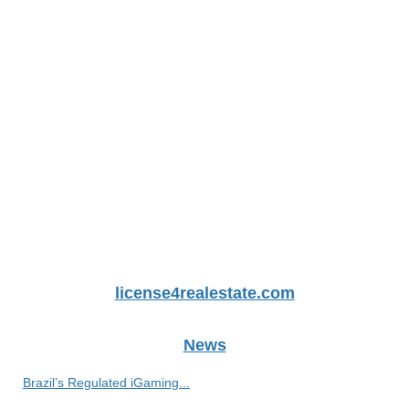
license4realestate.com
News
Brazil’s Regulated iGaming...